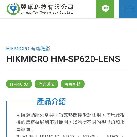
首頁
關於我們
HIKMICRO 海康微影
HIKMICRO HM-SP620-LENS
產品與服務
最新消息
HIKMICRO
海康微影
翌琢科技
聯絡我們
產品介紹
Copyright ©
翌琢科技有限公司
All Rights Reserved.
可換鏡頭系列常與手持式熱像儀搭配使用，將原廠相
機的焦距擴展到不同範圍，以獲得不同的視野角和場
景範圍。
相容於HIKMICRO SP40、SP40H、SP60、