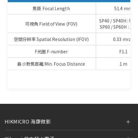
焦距 Focal Length
51.4 mm
SP40 / SP40H : 9° ×
可視角 Field of View (FOV)
SP60 / SP60H : 12°
空間分辨率 Spatial Resolution (IFOV)
0.33 mrad
F光圈 F-number
F1.1
最小對焦距離 Min. Focus Distance
1 m
HIKMICRO 海康微影